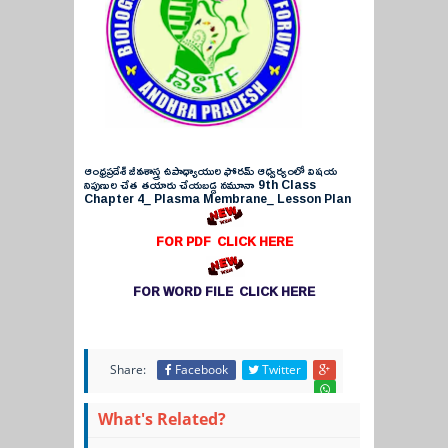
ఆంధ్రప్రదేశ్ జీవశాస్త్ర ఉపాధ్యాయుల ఫోరమ్ ఆధ్వర్యంలో విషయ
నిపుణుల చేత తయారు చేయబడ్డ నమూనా 9th Class
Chapter 4_ Plasma Membrane_ Lesson Plan
FOR PDF CLICK HERE
FOR WORD FILE CLICK HERE
Share:
Facebook
Twitter
What's Related?