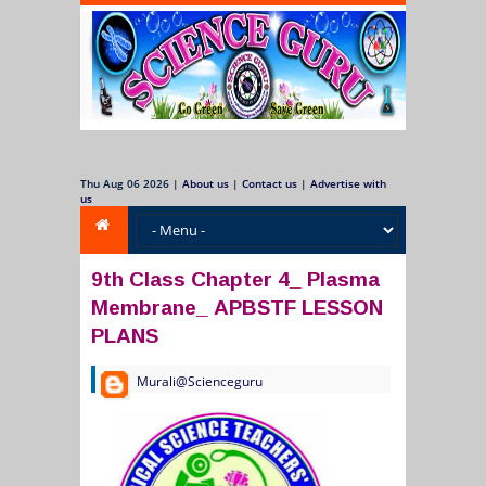
Thu Aug 06 2026
|
About us
|
Contact us
|
Advertise with
us
9th Class Chapter 4_ Plasma
Membrane_ APBSTF LESSON
PLANS
Murali@Scienceguru