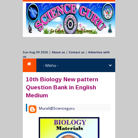
Sun Aug 09 2026
|
About us
|
Contact us
|
Advertise with
us
10th Biology New pattern
Question Bank in English
Medium
Murali@Scienceguru