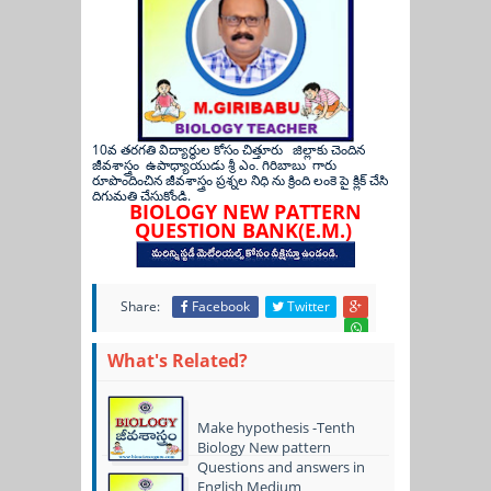
10
వ
తరగతి
విద్యార్థుల
కోసం చిత్తూరు
జిల్లాకు
చెందిన
జీవశాస్త్రం
ఉపాధ్యాయుడు
శ్రీ
ఎం. గిరిబాబు
గారు
రూపొందించిన
జీవశాస్త్రం
ప్రశ్నల నిధి
ను
క్రింది
లంకె
పై
క్లిక్
చేసి
.
దిగుమతి
చేసుకోండి
BIOLOGY NEW PATTERN
QUESTION BANK(E.M.)
Share:
Facebook
Twitter
What's Related?
Make hypothesis -Tenth
Biology New pattern
Questions and answers in
English Medium